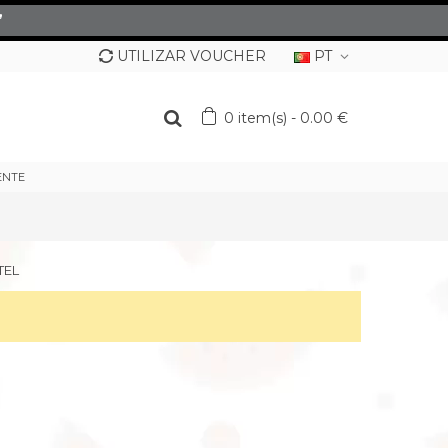
”
UTILIZAR VOUCHER
PT
0
item(s)
-
0.00 €
ENTE
TEL