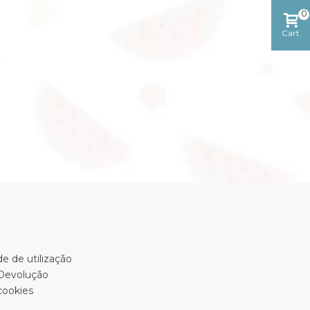
0
Cart
e de utilização
 Devolução
cookies