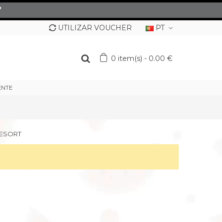
”
UTILIZAR VOUCHER
PT
0
item(s)
-
0.00 €
ENTE
RESORT