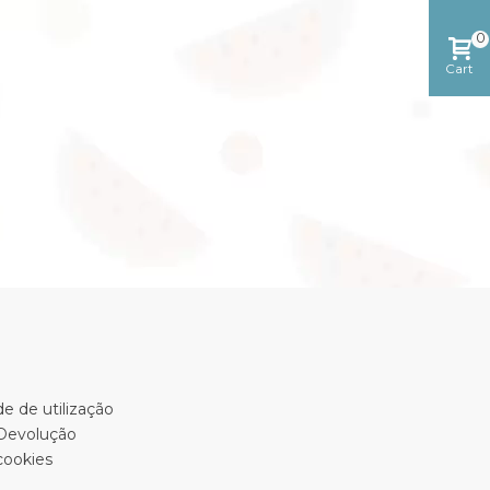
0
Cart
e de utilização
 Devolução
cookies