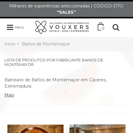
Milhares de experiências seleccionadas | CÓDIGO-DTO:
"SALES”
Menu
0
Inicio
>
Banos de Montemayor
LISTA DE PRODUTOS POR FABRICANTE BANOS DE
MONTEMAYOR
Balneario de Baños de Montemayor em Cáceres,
Extremadura.
Mais