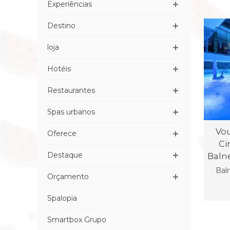
Experiências
Destino
loja
Hotéis
Restaurantes
Spas urbanos
Vo
Oferece
Ci
Destaque
Baln
Bal
Orçamento
Spalopia
Smartbox Grupo