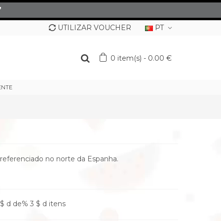
”
UTILIZAR VOUCHER
PT
0
item(s)
-
0.00 €
ENTE
referenciado no norte da Espanha.
$ d de% 3 $ d itens