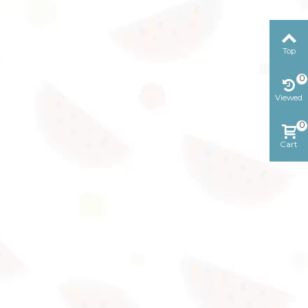
Top
0
Viewed
0
Cart