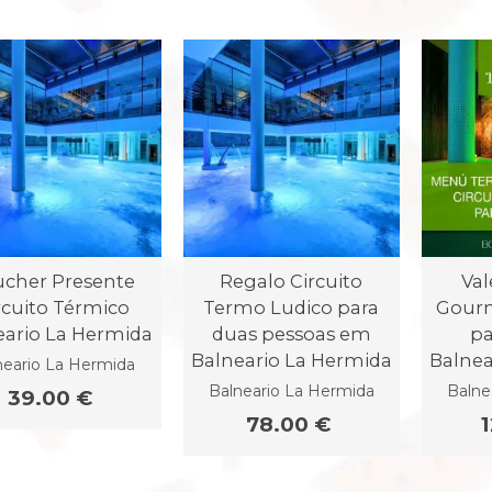
ucher Presente
Regalo Circuito
Va
rcuito Térmico
Termo Ludico para
Gourm
eario La Hermida
duas pessoas em
pa
Balneario La Hermida
Balnea
neario La Hermida
Balneario La Hermida
Balne
39.00 €
78.00 €