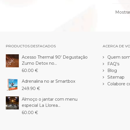
Mostran
PRODUCTOS DESTACADOS
ACERCA DE V
Acesso Thermal 90' Degustação
Quem som
Zumo Detox no...
FAQ's
60.00 €
Blog
Sitemap
Adrenalina no ar Smartbox
Colabore c
249.90 €
Almoço o jantar com menu
especial La Llorea...
60.00 €