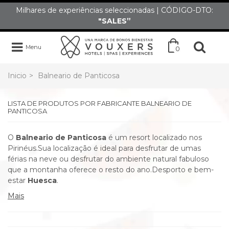
Milhares de experiências seleccionadas | CÓDIGO-DTO:
"SALES”
Menu
0
Inicio
>
Balneario de Panticosa
LISTA DE PRODUTOS POR FABRICANTE BALNEARIO DE
PANTICOSA
O
Balneario de Panticosa
é um resort localizado nos
Pirinéus.Sua localização é ideal para desfrutar de umas
férias na neve ou desfrutar do ambiente natural fabuloso
que a montanha oferece o resto do ano.Desporto e bem-
estar
Huesca
.
Mais