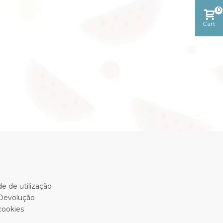
0
Cart
e de utilização
 Devolução
cookies