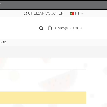
”
UTILIZAR VOUCHER
PT
0
item(s)
-
0.00 €
ENTE