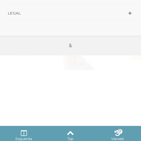
LEGAL
&
0
Esquerda
Top
Viewed