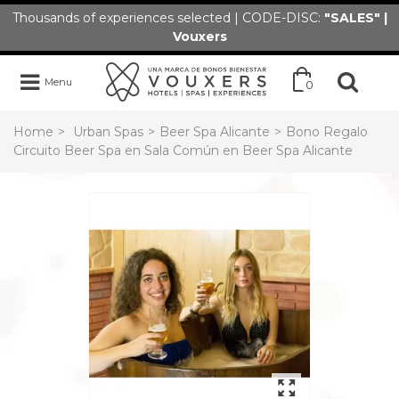
Thousands of experiences selected | CODE-DISC:
"SALES" |
Vouxers
Menu
0
Home
>
Urban Spas
>
Beer Spa Alicante
>
Bono Regalo
Circuito Beer Spa en Sala Común en Beer Spa Alicante