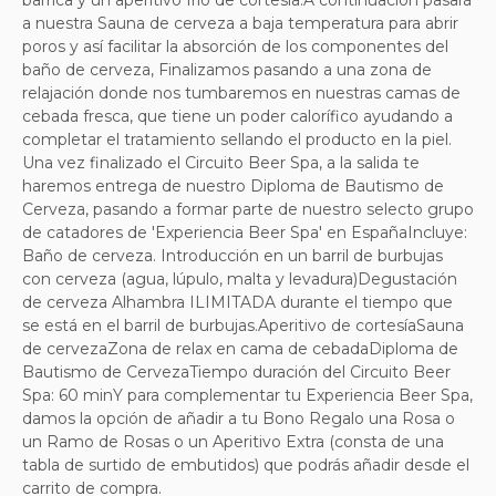
barrica y un aperitivo frío de cortesía.A continuación pasará
a nuestra Sauna de cerveza a baja temperatura para abrir
poros y así facilitar la absorción de los componentes del
baño de cerveza, Finalizamos pasando a una zona de
relajación donde nos tumbaremos en nuestras camas de
cebada fresca, que tiene un poder calorífico ayudando a
completar el tratamiento sellando el producto en la piel.
Una vez finalizado el Circuito Beer Spa, a la salida te
haremos entrega de nuestro Diploma de Bautismo de
Cerveza, pasando a formar parte de nuestro selecto grupo
de catadores de 'Experiencia Beer Spa' en EspañaIncluye:
Baño de cerveza. Introducción en un barril de burbujas
con cerveza (agua, lúpulo, malta y levadura)Degustación
de cerveza Alhambra ILIMITADA durante el tiempo que
se está en el barril de burbujas.Aperitivo de cortesíaSauna
de cervezaZona de relax en cama de cebadaDiploma de
Bautismo de CervezaTiempo duración del Circuito Beer
Spa: 60 minY para complementar tu Experiencia Beer Spa,
damos la opción de añadir a tu Bono Regalo una Rosa o
un Ramo de Rosas o un Aperitivo Extra (consta de una
tabla de surtido de embutidos) que podrás añadir desde el
carrito de compra.