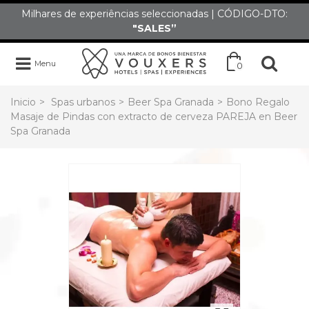
Milhares de experiências seleccionadas | CÓDIGO-DTO:
"SALES”
Menu
0
Inicio
>
Spas urbanos
>
Beer Spa Granada
>
Bono Regalo
Masaje de Pindas con extracto de cerveza PAREJA en Beer
Spa Granada