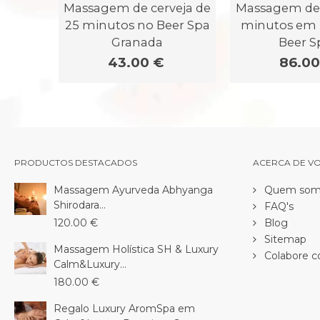
Massagem de cerveja de
Massagem de 
25 minutos no Beer Spa
minutos em 
Granada
Beer Sp
43.00 €
86.00
PRODUCTOS DESTACADOS
ACERCA DE V
Massagem Ayurveda Abhyanga
Quem som
Shirodara...
FAQ's
120.00 €
Blog
Sitemap
Massagem Holística SH & Luxury
Colabore c
Calm&Luxury...
180.00 €
Regalo Luxury AromSpa em