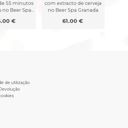
 de 55 minutos
com extracto de cerveja
com e
s no Beer Spa...
no Beer Spa Granada
em 
6.00 €
61.00 €
e de utilização
 Devolução
cookies