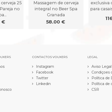
cerveja 25
Massagem de cerveja
exclusiva
Pareja no
integral no Beer Spa
para casai
a...
Granada
11
 €
58.00 €
OUXERS
CONTACTOS VOUXERS
LEGAL
os
Instagram
Aviso Legal
Facebook
Condiçoes d
Twitter
Política de
Linkedin
Política de 
onosco
CSR