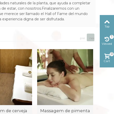
ades naturales de la planta, que ayuda a completar
 de estar, con nosotros.Finalizaremos con un
 que merece ser llamado el Hall of Fame del mundo
experiencia digna de ser disfrutada.
Top
1
prev
next
Viewed
0
Cart
m de cerveja
Massagem de pimenta
Mass