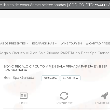
Milhares de experiências seleccionadas | CÓDIGO-DTO:
"SALES
IAS DE PRESENTES
ESCAPADINHAS
WINE TOURISM
CARTÃO PRES
egalo Circuito VIP en Sala Privada PAREJA en Beer Spa Granad
BONO REGALO CIRCUITO VIP EN SALA PRIVADA PAREJA EN BEER
SPA GRANADA
Beer Spa Granada
GRANADA
ANDALUZIA
E-BONO
GARANTÍA 360º
ENVÍO URGE