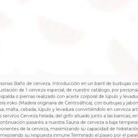
rsonas Baño de cerveza. Introducción en un barril de burbujas con
ción de 1 cerveza especial, de nuestro catálogo, por persona
palda o piernas realizado con aceite corporal de lúpulo y levad
ra iroko (Madera originaria de Centroáfrica), con burbujas y jab
, malta, cebada, lúpulo y levadura convirtiéndolo en cerveza art
 serviros Cerveza helada, del grifo situado junto a las barricas, 
ntinuación pasaréis a nuestra Sauna de cerveza a baja temperatur
omponentes de la cerveza, maximizando su capacidad de hidratació
ejorando su respuesta inmune.Terminado el paseo por el paraíso