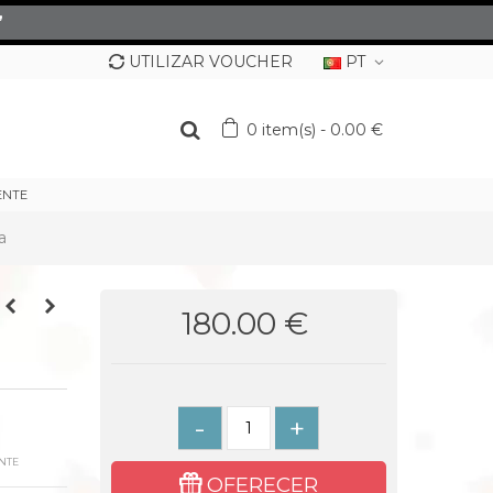
”
UTILIZAR VOUCHER
PT
0
item(s)
-
0.00 €
ENTE
a
180.00 €
-
+
NTE
OFERECER