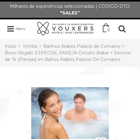
Milhares de experiências seleccionadas | CÓDIGO-DTO:
"SALES”
Menu
0
Inicio
>
Hotéis
>
Banhos Arabes Palacio de Comares
>
Bono Regalo ESPECIAL PAREJA Circuito Árabe + Servicio
de Té (Parejas) en Baños Árabes Palacio De Comares