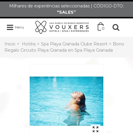
Milhares de experiências seleccionadas | CÓDIGO-DTO:
"SALES”
Menu
0
Inicio
>
Hotéis
>
Spa Playa Granada Clube Resort
>
Bono
Regalo Circuito Playa Granada en Spa Playa Granada