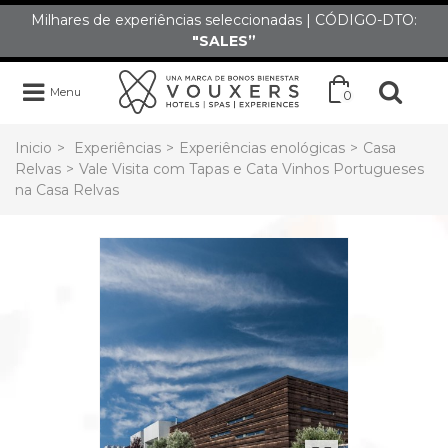
Milhares de experiências seleccionadas | CÓDIGO-DTO:
"SALES”
Menu
0
Inicio
>
Experiências
>
Experiências enológicas
>
Casa
Relvas
>
Vale Visita com Tapas e Cata Vinhos Portugueses
na Casa Relvas