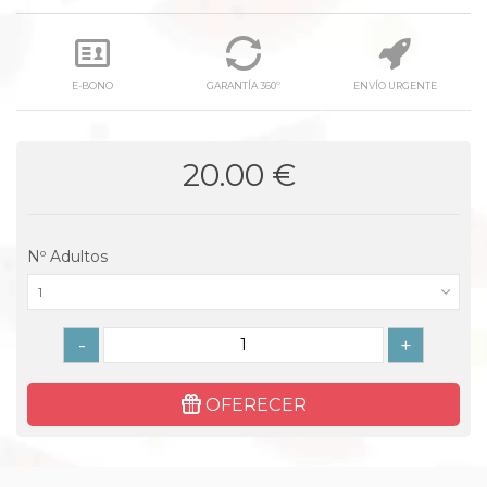
E-BONO
GARANTÍA 360º
ENVÍO URGENTE
20.00 €
Nº Adultos
1
-
+
OFERECER