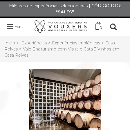
Milhares de experiências seleccionadas | CÓDIGO-DTO:
"SALES”
Menu
0
Inicio
>
Experiências
>
Experiências enológicas
>
Casa
Relvas
>
Vale Enoturismo com Visita e Cata 3 Vinhos em
Casa Relvas