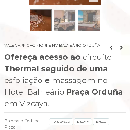
prev
next
VALE CAPRICHO MORRE NO BALNEÁRIO ORDUÑA
Ofereça acesso ao
circuito
Thermal seguido de uma
esfoliação
e
massagem
no
Hotel Balneário
Praça Orduña
em Vizcaya.
Balneario Orduna
PAIS BASCO
BISCAIA
BASCO
Plaza