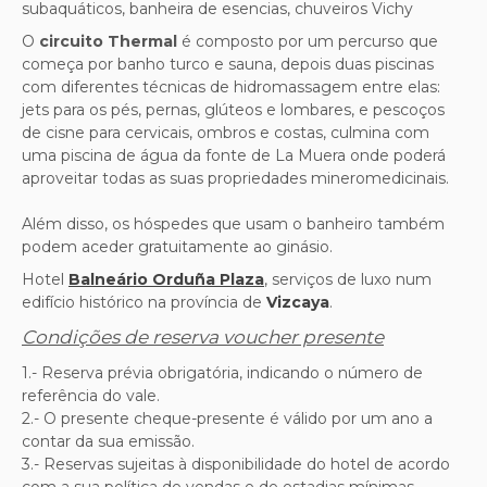
subaquáticos, banheira de esencias, chuveiros Vichy
O
circuito Thermal
é composto por um percurso que
começa por banho turco e sauna, depois duas piscinas
com diferentes técnicas de hidromassagem entre elas:
jets para os pés, pernas, glúteos e lombares, e pescoços
de cisne para cervicais, ombros e costas, culmina com
uma piscina de água da fonte de La Muera onde poderá
aproveitar todas as suas propriedades mineromedicinais.
Além disso, os hóspedes que usam o banheiro também
podem aceder gratuitamente ao ginásio.
Hotel
Balneário Orduña Plaza
, serviços de luxo num
edifício histórico na província de
Vizcaya
.
Condições de reserva voucher presente
1.- Reserva prévia obrigatória, indicando o número de
referência do vale.
2.-
O presente cheque-presente é válido por um ano a
contar da sua emissão.
3.-
Reservas sujeitas à disponibilidade do hotel de acordo
com a sua política de vendas e de estadias mínimas.