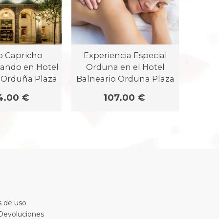
o Capricho
Experiencia Especial
R
ando en Hotel
Orduna en el Hotel
Geote
 Orduña Plaza
Balneario Orduna Plaza
Balne
4.00 €
107.00 €
 de uso
 Devoluciones