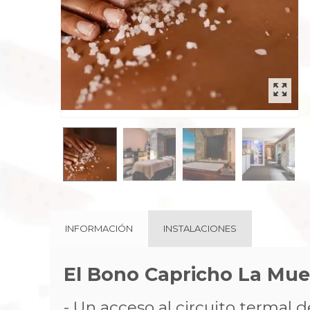
rev
INFORMACIÓN
INSTALACIONES
El Bono Capricho La Mue
- Un acceso al circuito termal 