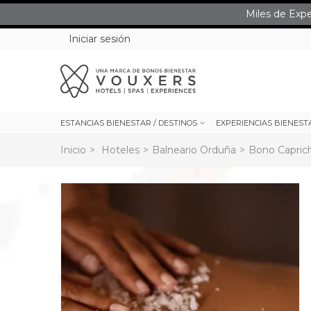
Miles de Exp
Iniciar sesión
ESTANCIAS BIENESTAR / DESTINOS
EXPERIENCIAS BIENEST
Inicio
>
Hoteles
>
Balneario Orduña
>
Bono Capric
rev