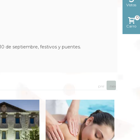
Vistos
reciente
0
Carro
l 10 de septiembre, festivos y puentes.
prev
next