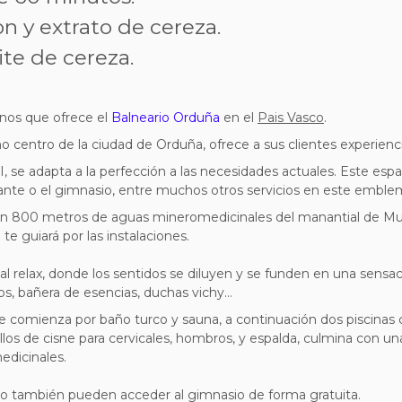
on y extrato de cereza.
te de cereza.
onos que ofrece
el
Balneario Orduña
en el
Pais Vasco
.
o centro de la ciudad de Orduña, ofrece a sus clientes experienci
III, se adapta a la perfección a las necesidades actuales. Este esp
urante o el gimnasio, entre muchos otros servicios en este emble
on 800 metros de aguas mineromedicinales del manantial de Muer
e guiará por las instalaciones.
al relax, donde los sentidos se diluyen y se funden en una sensa
os, bañera de esencias, duchas vichy…
comienza por baño turco y sauna, a continuación dos piscinas co
cuellos de cisne para cervicales, hombros, y espalda, culmina con
dicinales.
o también pueden acceder al gimnasio de forma gratuita.