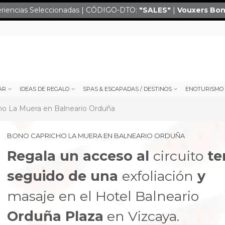
eriencias Seleccionadas | CÓDIGO-DTO:
"SALES
"
|
Vouxers
Bon
AR
IDEAS DE REGALO
SPAS & ESCAPADAS / DESTINOS
ENOTURISMO
ho La Muera en Balneario Orduña
BONO CAPRICHO LA MUERA EN BALNEARIO ORDUÑA
Regala un acceso al
circuito
te
seguido de una
exfoliación
y
masaje
en el Hotel Balneario
next
Orduña Plaza
en Vizcaya.