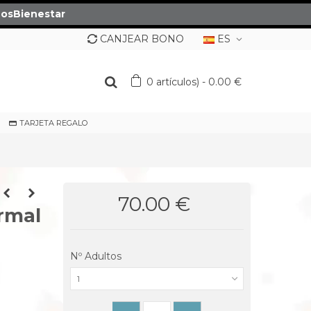
osBienestar
CANJEAR BONO
ES
0
artículos)
-
0.00 €
TARJETA REGALO
70.00 €
rmal
Nº Adultos
1