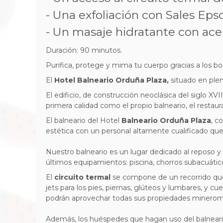
- Una exfoliación con Sales Eps
- Un masaje hidratante con acei
Duración: 90 minutos.
Purifica, protege y mima tu cuerpo gracias a los b
El
Hotel Balneario Orduña Plaza,
situado en plen
El edificio, de construcción neoclásica del siglo XV
primera calidad como el propio balneario, el resta
El balneario del Hotel
Balneario Orduña Plaza
, c
estética con un personal altamente cualificado que t
Nuestro balneario es un lugar dedicado al reposo y 
últimos equipamientos: piscina, chorros subacuátic
El
circuito termal
se compone de un recorrido que 
jets para los pies, piernas, glúteos y lumbares, y 
podrán aprovechar todas sus propiedades minerome
Además, los huéspedes que hagan uso del balneari