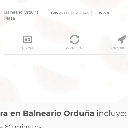
Balneario Orduna
PAIS VASCO
VIZCAYA
EUSKADI
Plaza
E-BONO
GARANTÍA 360º
ENVÍO URGE
next
ra en Balneario Orduña
incluye:
de 60 minutos.