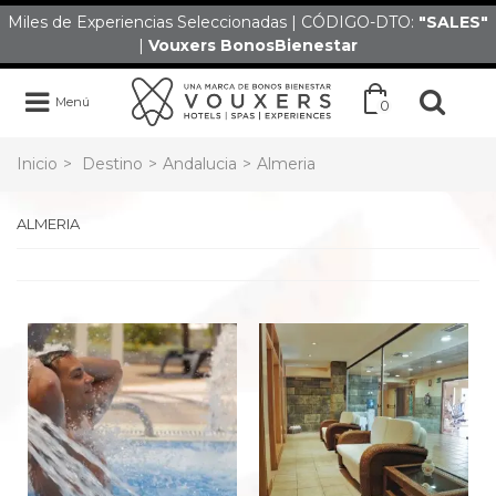
Miles de Experiencias Seleccionadas | CÓDIGO-DTO:
"SALES
"
|
Vouxers
BonosBienestar
Menú
0
Inicio
>
Destino
>
Andalucia
>
Almeria
ALMERIA