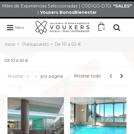
Miles de Experiencias Seleccionadas | CÓDIGO-DTO:
"SALES
"
|
Vouxers
BonosBienestar
Menú
0
Inicio
>
Presupuesto
>
De 10 a 50 €
DE 10 A 50 €
Mostrar todo
Mostrar
por página
100