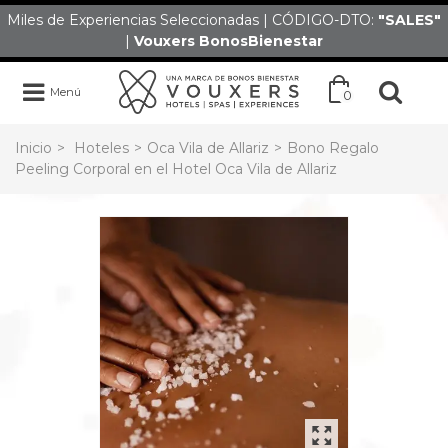
Miles de Experiencias Seleccionadas | CÓDIGO-DTO:
"SALES
"
|
Vouxers
BonosBienestar
Menú
0
Inicio
>
Hoteles
>
Oca Vila de Allariz
>
Bono Regalo
Peeling Corporal en el Hotel Oca Vila de Allariz