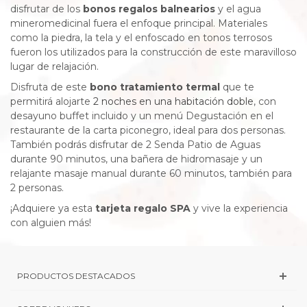
disfrutar de los
bonos regalos balnearios
y el agua
mineromedicinal fuera el enfoque principal. Materiales
como la piedra, la tela y el enfoscado en tonos terrosos
fueron los utilizados para la construcción de este maravilloso
lugar de relajación.
Disfruta de este
bono tratamiento termal
que te
permitirá alojarte
2 noches en una habitación doble
, con
desayuno buffet incluido y un menú Degustación en el
restaurante de la carta piconegro, ideal para dos personas.
También podrás disfrutar de 2 Senda Patio de Aguas
durante 90 minutos, una bañera de hidromasaje y un
relajante masaje manual durante 60 minutos, también para
2 personas.
¡Adquiere ya esta
tarjeta regalo SPA
y vive la experiencia
con alguien más!
PRODUCTOS DESTACADOS