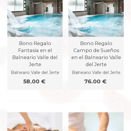
Bono Regalo
Bono Regalo
Fantasia en el
Campo de Sueños
Balneario Valle del
en el Balneario Valle
Jerte
del Jerte
Balneario Valle del Jerte
Balneario Valle del Jerte
58.00 €
76.00 €