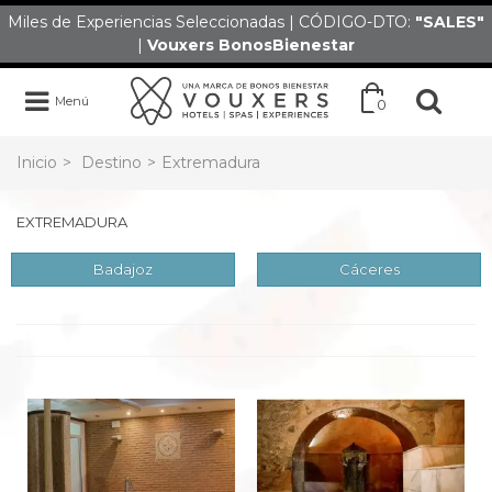
Miles de Experiencias Seleccionadas | CÓDIGO-DTO:
"SALES
"
|
Vouxers
BonosBienestar
Menú
0
Inicio
>
Destino
>
Extremadura
EXTREMADURA
Badajoz
Cáceres