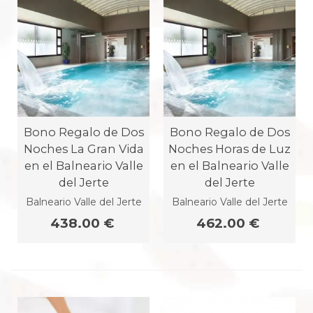
Bono Regalo de Dos
Bono Regalo de Dos
Noches La Gran Vida
Noches Horas de Luz
en el Balneario Valle
en el Balneario Valle
del Jerte
del Jerte
Balneario Valle del Jerte
Balneario Valle del Jerte
438.00 €
462.00 €