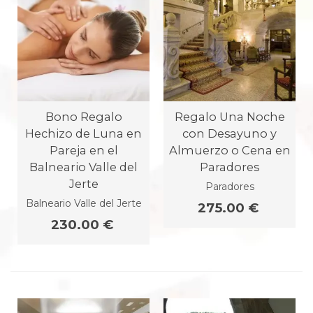
Bono Regalo
Regalo Una Noche
Hechizo de Luna en
con Desayuno y
Pareja en el
Almuerzo o Cena en
Balneario Valle del
Paradores
Jerte
Paradores
Balneario Valle del Jerte
275.00 €
230.00 €