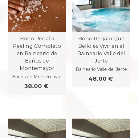
Bono Regalo
Bono Regalo Que
Peeling Completo
Bello es Vivir en el
en Balneario de
Balneario Valle del
Baños de
Jerte
Montemayor
Balneario Valle del Jerte
Banos de Montemayor
48.00 €
38.00 €