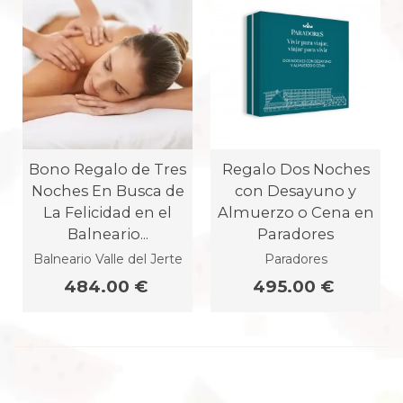
Bono Regalo de Tres
Regalo Dos Noches
Noches En Busca de
con Desayuno y
La Felicidad en el
Almuerzo o Cena en
Balneario...
Paradores
Balneario Valle del Jerte
Paradores
484.00 €
495.00 €