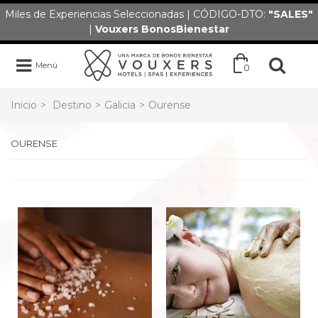
Miles de Experiencias Seleccionadas | CÓDIGO-DTO:
"SALES
"
|
Vouxers
BonosBienestar
Menú
0
Inicio
>
Destino
>
Galicia
>
Ourense
OURENSE