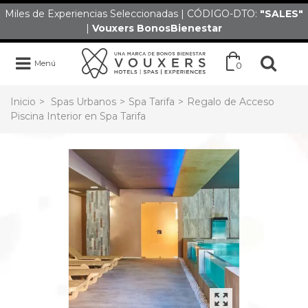
Miles de Experiencias Seleccionadas | CÓDIGO-DTO:
"SALES
"
|
Vouxers
BonosBienestar
Menú
0
Inicio
>
Spas Urbanos
>
Spa Tarifa
>
Regalo de Acceso
Piscina Interior en Spa Tarifa