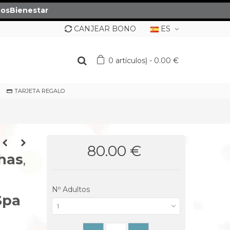
osBienestar
CANJEAR BONO
ES
0
artículos)
-
0.00 €
TARJETA REGALO
80.00 €
has
,
Nº Adultos
Spa
1