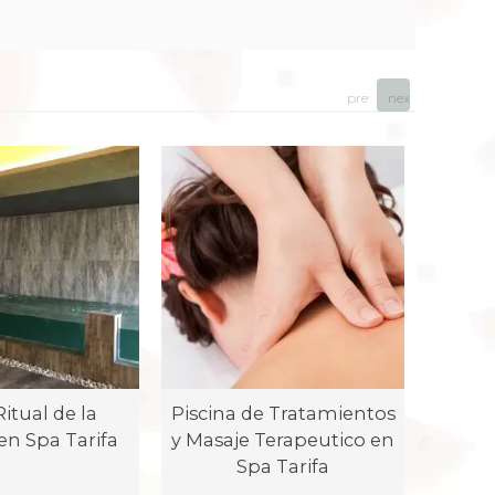
prev
next
itual de la
Piscina de Tratamientos
Bono 
en Spa Tarifa
y Masaje Terapeutico en
Choc
Spa Tarifa