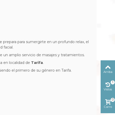
 te prepara para sumergirte en un profundo relax, el
 facial.
 de un amplio servicio de masajes y tratamientos.
ca en localidad de
Tarifa
.
 siendo el primero de su género en Tarifa.
Arriba
1
Vistos
reciente
0
Carro