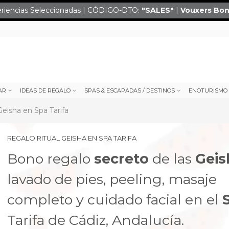
eriencias Seleccionadas | CÓDIGO-DTO:
"SALES
"
|
Vouxers
Bon
AR
IDEAS DE REGALO
SPAS & ESCAPADAS / DESTINOS
ENOTURISMO
Geisha en Spa Tarifa
REGALO RITUAL GEISHA EN SPA TARIFA
Bono regalo
secreto
de las
Geis
lavado de pies, peeling, masaje
completo y cuidado facial en el
next
Tarifa de Cádiz, Andalucía.