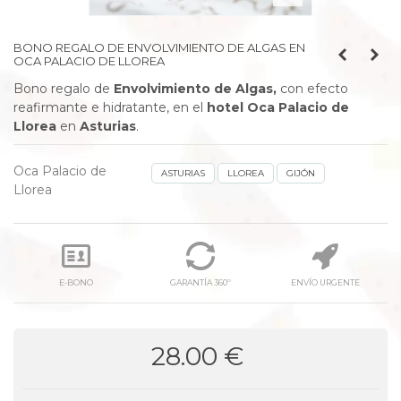
BONO REGALO DE ENVOLVIMIENTO DE ALGAS EN
OCA PALACIO DE LLOREA
Bono regalo de
Envolvimiento de Algas,
con efecto
reafirmante e hidratante,
en
el
hotel Oca Palacio de
Llorea
en
Asturias
.
Oca Palacio de
ASTURIAS
LLOREA
GIJÓN
Llorea
E-BONO
GARANTÍA 360º
ENVÍO URGENTE
28.00 €