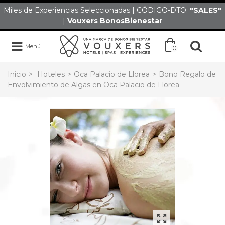
Miles de Experiencias Seleccionadas | CÓDIGO-DTO:
"SALES
"
|
Vouxers
BonosBienestar
Menú
0
Inicio
>
Hoteles
>
Oca Palacio de Llorea
>
Bono Regalo de
Envolvimiento de Algas en Oca Palacio de Llorea