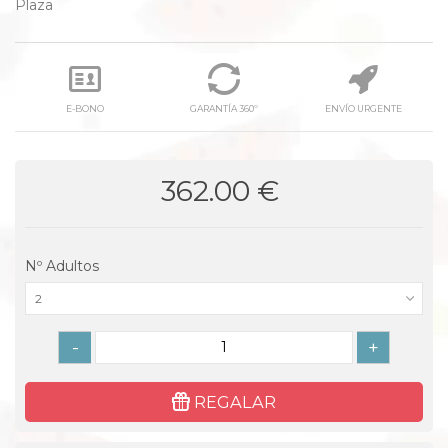
Plaza
E-BONO
GARANTÍA 360º
ENVÍO URGENTE
362.00 €
Nº Adultos
2
-
+
REGALAR