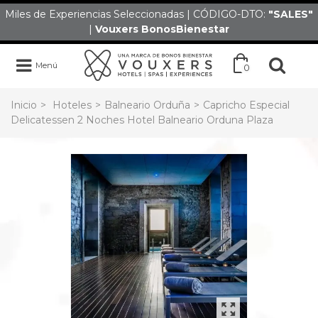
Miles de Experiencias Seleccionadas | CÓDIGO-DTO:
"SALES
"
|
Vouxers
BonosBienestar
Menú
0
Inicio
>
Hoteles
>
Balneario Orduña
>
Capricho Especial
Delicatessen 2 Noches Hotel Balneario Orduna Plaza