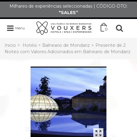
Milhares de experiências seleccionadas | CÓDIGO-DTO:
"SALES”
Menu
0
Inicio
>
Hotéis
>
Balneario de Mondariz
>
Presente de 2
Noites com Valores Adicionados em Balneario de Mondariz