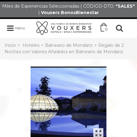
Miles de Experiencias Seleccionadas | CÓDIGO-DTO:
"SALES
"
|
Vouxers
BonosBienestar
Menú
0
Inicio
>
Hoteles
>
Balneario de Mondariz
>
Regalo de 2
Noches con Valores Añadidos en Balneario de Mondariz