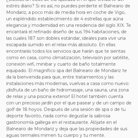
estrés diario? Si es así, no puedes perderte el Balneario de
Mondariz, a poco más de media hora en coche de Vigo,
un espléndido establecimiento de 4 estrellas que aúna
elegancia y modernidad en una residencia del siglo XIX. Te
encantará el refinado diseño de sus 194 habitaciones, de
las cuales 187 son dobles estándar, ideales para vivir una
escapada sumido en el relax más absoluto. En ellas
encontrarás todos los servicios que harán que te sientas
como en casa, como climatización, televisión por satélite,
conexión wifi, minibar y cuarto de baño totalmente
equipado. El magnífico spa del Balneario de Mondariz te
da la bienvenida para que, entre tratamientos y las
instalaciones más modernas, vuelvas a casa como nuevo:
¡disfruta de un baño de hidromasaje, una sauna, una zona
de relax y una piscina exterior! El hotel también cuenta
con un precioso jardín por el que pasear y de un campo de
golf de 18 hoyos. Después de una sesión de spa o de tu
deporte favorito, nada como degustar la sabrosa
gastronomía gallega en el restaurante. Alójate en el
Balneario de Mondariz y deja que las propiedades de sus
aguas termales mimen tu cuerpo y tu mente.