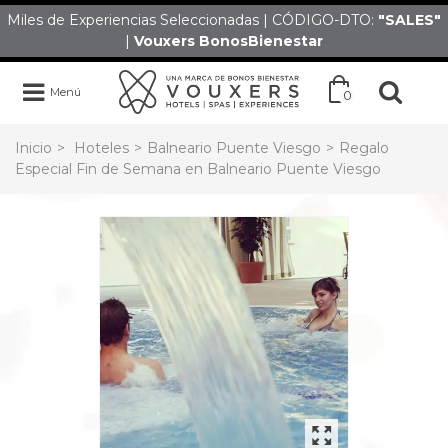
Miles de Experiencias Seleccionadas | CÓDIGO-DTO:
"SALES
"
|
Vouxers
BonosBienestar
Menú
0
Inicio
>
Hoteles
>
Balneario Puente Viesgo
>
Regalo
Especial Fin de Semana en Balneario Puente Viesgo