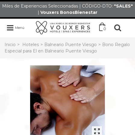
Miles de Experiencias Seleccionadas | CÓDIGO-DTO:
"SALES
"
|
Vouxers
BonosBienestar
Menú
0
Inicio
>
Hoteles
>
Balneario Puente Viesgo
>
Bono Regalo
Especial para El en Balneario Puente Viesgo