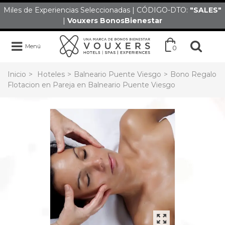
Miles de Experiencias Seleccionadas | CÓDIGO-DTO:
"SALES
"
|
Vouxers
BonosBienestar
Menú
0
Inicio
>
Hoteles
>
Balneario Puente Viesgo
>
Bono Regalo
Flotacion en Pareja en Balneario Puente Viesgo