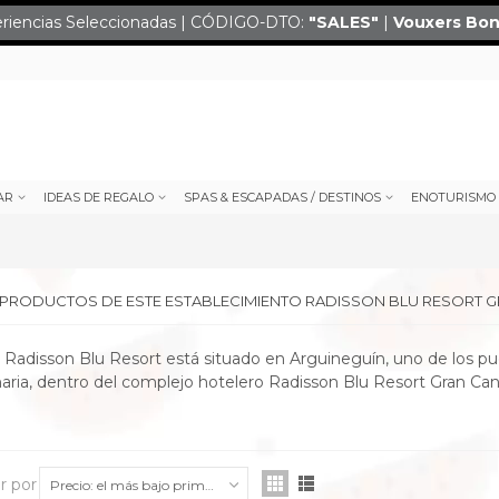
eriencias Seleccionadas | CÓDIGO-DTO:
"SALES
"
|
Vouxers
Bon
AR
IDEAS DE REGALO
SPAS & ESCAPADAS / DESTINOS
ENOTURISMO
E PRODUCTOS DE ESTE ESTABLECIMIENTO RADISSON BLU RESORT 
n Radisson Blu Resort está situado en Arguineguín, uno de los p
aria, dentro del complejo hotelero Radisson Blu Resort Gran Cana
r por
Precio: el más bajo primero