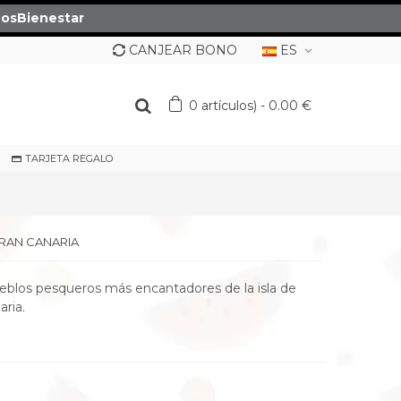
osBienestar
CANJEAR BONO
ES
0
artículos)
-
0.00 €
TARJETA REGALO
GRAN CANARIA
ueblos pesqueros más encantadores de la isla de
ria.