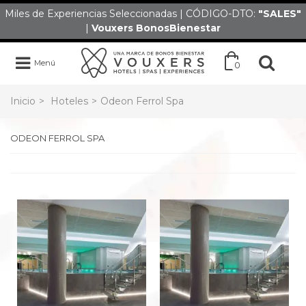
Miles de Experiencias Seleccionadas | CÓDIGO-DTO:
"SALES
"
|
Vouxers
BonosBienestar
Menú
0
Inicio
>
Hoteles
>
Odeon Ferrol Spa
ODEON FERROL SPA