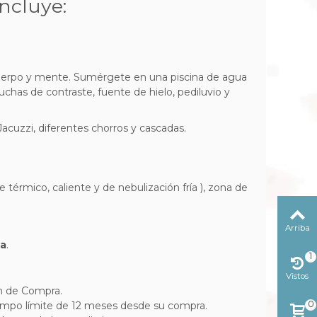
ncluye:
erpo y mente. Sumérgete en una piscina de agua
duchas de contraste, fuente de hielo, pediluvio y
acuzzi, diferentes chorros y cascadas.
térmico, caliente y de nebulización fría ), zona de
Arriba
ña
.
1
Vistos
reciente
en de Compra.
0
iempo límite de 12 meses desde su compra.