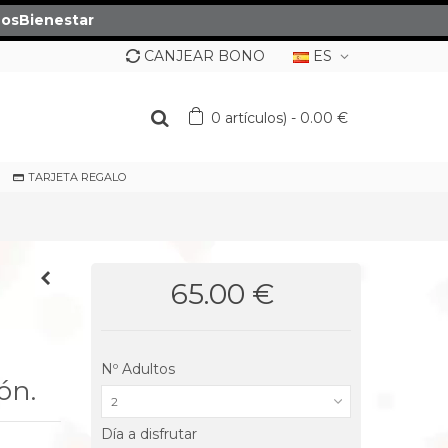
osBienestar
CANJEAR BONO
ES
0
artículos)
-
0.00 €
TARJETA REGALO
65.00 €
Nº Adultos
ón.
2
Día a disfrutar