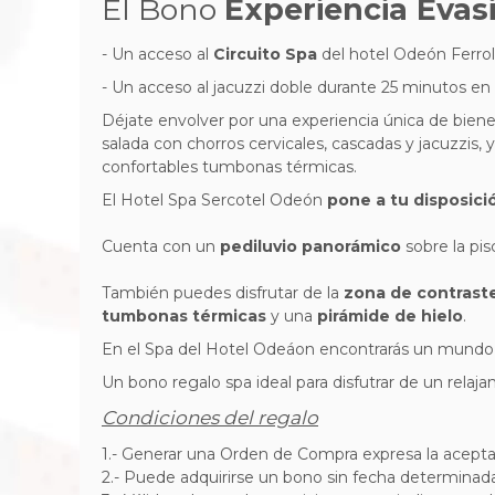
El Bono
Experiencia Evas
- Un acceso al
Circuito Spa
del hotel Odeón Ferro
- Un acceso al j
acuzzi doble durante 25 minutos en 
Déjate envolver por una experiencia única de bien
salada con chorros cervicales, cascadas y jacuzzis, 
confortables tumbonas térmicas.
El Hotel Spa Sercotel Odeón
pone a tu disposici
Cuenta con un
pediluvio panorámico
sobre la pi
También puedes disfrutar de la
zona de contrast
tumbonas térmicas
y una
pirámide de hielo
.
En el Spa del Hotel Odeáon encontrarás un mundo de
Un bono regalo spa ideal para disfutrar de un relaja
Condiciones del regalo
1.- Generar una Orden de Compra expresa la acepta
2.- Puede adquirirse un bono sin fecha determinad