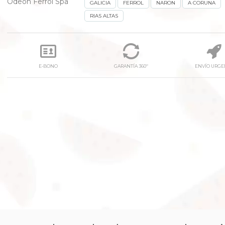
Odeon Ferrol Spa
GALICIA
FERROL
NARON
A CORUNA
RIAS ALTAS
E-BONO
GARANTÍA 360º
ENVÍO URGE