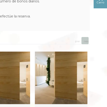
 número de bonos diarios.
Carro
efectúe la reserva.
prev
next