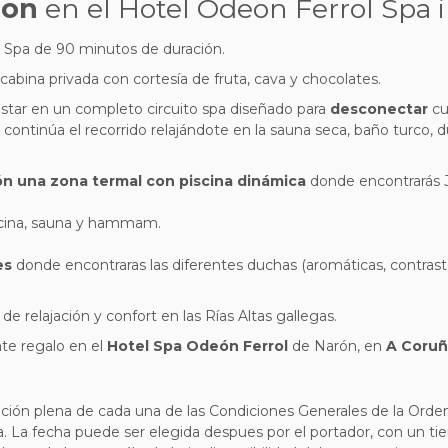
ion
en el Hotel Odeon Ferrol Spa i
l Spa de 90 minutos de duración.
cabina privada c
on cortesía de fruta, cava y chocolates.
estar en un completo circuito spa diseñado para
desconectar
cu
y continúa el recorrido relajándote en la sauna seca, baño turco, 
ón una zona termal con piscina dinámica
donde encontrarás J
scina, sauna y hammam.
es
donde encontraras las diferentes duchas (aromáticas, contraste 
 relajación y confort en las Rías Altas gallegas.
nte regalo en el
Hotel Spa Odeón Ferrol
de Narón, en
A Coru
ción plena de cada una de las Condiciones Generales de la Ord
a. La fecha puede ser elegida despues por el portador, con un t