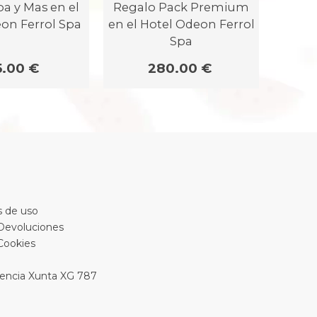
a y Mas en el
Regalo Pack Premium
Rega
on Ferrol Spa
en el Hotel Odeon Ferrol
Inf
Spa
Od
5.00 €
280.00 €
 de uso
 Devoluciones
 Cookies
encia Xunta XG 787