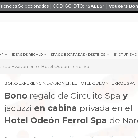
eriencias Seleccionadas | CÓDIGO-DTO:
"SALES
"
|
Vouxers
Bon
AR
IDEAS DE REGALO
SPAS & ESCAPADAS / DESTINOS
ENOTURISMO
ncia Evasion en el Hotel Odeon Ferrol Spa
BONO EXPERIENCIA EVASION EN EL HOTEL ODEON FERROL SPA
Bono
regalo de Circuito Spa
y
jacuzzi
en cabina
privada
en el
Hotel Odeón Ferrol Spa
de Nar