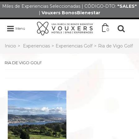
Miles de Experiencias Seleccionadas | CÓDIGO-DTO:
"SALES
"
|
Vouxers
BonosBienestar
Menú
0
Inicio
>
Experiencias
>
Experiencias Golf
>
Ria de Vigo Golf
RIA DE VIGO GOLF