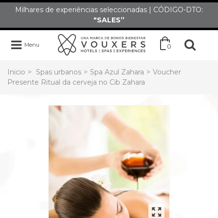
Milhares de experiências seleccionadas | CÓDIGO-DTO:
"SALES”
Menu
0
Inicio
>
Spas urbanos
>
Spa Azul Zahara
>
Voucher
Presente Ritual da cerveja no Cib Zahara