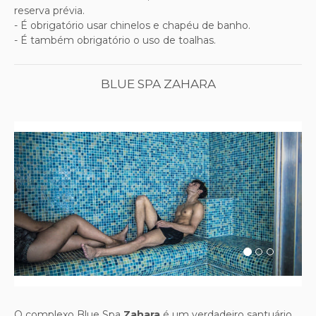
reserva prévia.
- É obrigatório usar chinelos e chapéu de banho.
- É também obrigatório o uso de toalhas.
BLUE SPA ZAHARA
Previous
Next
O complexo Blue Spa
Zahara
é um verdadeiro santuário