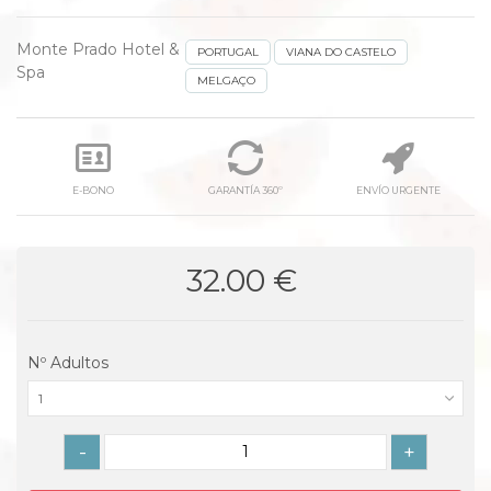
Monte Prado Hotel &
PORTUGAL
VIANA DO CASTELO
Spa
MELGAÇO
E-BONO
GARANTÍA 360º
ENVÍO URGENTE
32.00 €
Nº Adultos
1
-
+