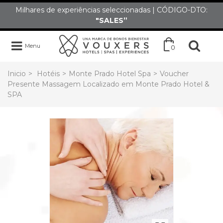
Milhares de experiências seleccionadas | CÓDIGO-DTO:
"SALES”
Menu
0
Inicio
>
Hotéis
>
Monte Prado Hotel Spa
>
Voucher
Presente Massagem Localizado em Monte Prado Hotel &
SPA