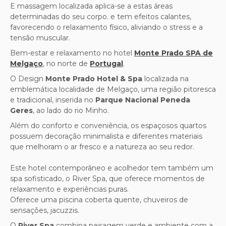
E
massagem localizada
aplica-se a estas áreas
determinadas do seu corpo.
e tem efeitos calantes,
favorecendo o relaxamento físico, aliviando o stress e a
tensão muscular.
Bem-estar e relaxamento no hotel
Monte Prado SPA de
Melgaço
, no norte de
Portugal
.
O Design
Monte Prado Hotel & Spa
localizada na
emblemática localidade de Melgaço, uma região pitoresca
e tradicional, inserida no
Parque Nacional Peneda
Geres
, ao lado do rio Minho.
Além do conforto e conveniência, os espaçosos quartos
possuem decoração minimalista e diferentes materiais
que melhoram o ar fresco e a natureza ao seu redor.
Este
hotel contemporâneo e acolhedor
tem também um
spa sofisticado, o
River Spa,
que oferece momentos de
relaxamento e experiências puras.
Oferece uma piscina coberta quente, chuveiros de
sensações, jacuzzis.
O
River Spa
combina paisagem verde e ambiente com a