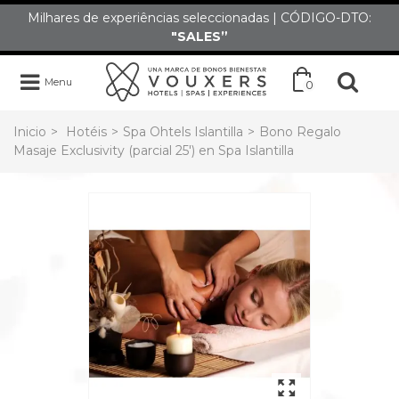
Milhares de experiências seleccionadas | CÓDIGO-DTO:
"SALES”
Menu
0
Inicio
>
Hotéis
>
Spa Ohtels Islantilla
>
Bono Regalo
Masaje Exclusivity (parcial 25') en Spa Islantilla