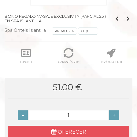
BONO REGALO MASAJE EXCLUSIVITY (PARCIAL 25')
EN SPA ISLANTILLA
Spa Ohtels Islantilla
ANDALUZIA
O QUE É
E-BONO
GARANTÍA 360º
ENVÍO URGENTE
51.00 €
-
+
OFERECER