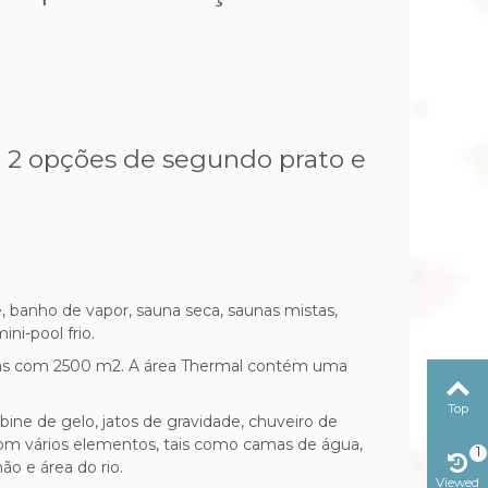
, 2 opções de segundo prato e
, banho de vapor, sauna seca, saunas mistas,
ni-pool frio.
osas com 2500 m2. A área Thermal contém uma
Top
ine de gelo, jatos de gravidade, chuveiro de
da com vários elementos, tais como camas de água,
1
o e área do rio.
Viewed