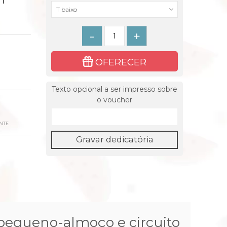
T baixo
-
+
OFERECER
Texto opcional a ser impresso sobre
o voucher
NTE
Gravar dedicatória
pequeno-almoço e circuito