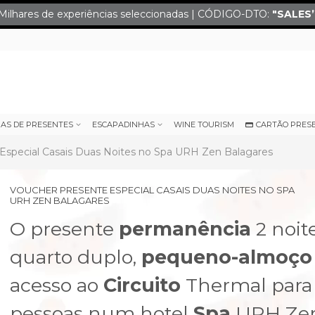
Milhares de experiências seleccionadas | CÓDIGO-DTO:
"SALES
IAS DE PRESENTES
ESCAPADINHAS
WINE TOURISM
CARTÃO PRES
Especial Casais Duas Noites no Spa URH Zen Balagares
VOUCHER PRESENTE ESPECIAL CASAIS DUAS NOITES NO SPA
URH ZEN BALAGARES
O presente
permanência
2 noit
quarto duplo,
pequeno-almoço
acesso ao
Circuito
Thermal para
next
pessoas num hotel
Spa
URH Ze