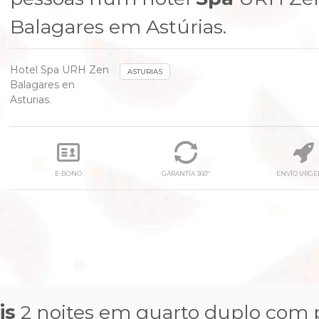
Balagares em Astúrias.
Hotel Spa URH Zen
ASTURIAS
Balagares en
Asturias.
E-BONO
GARANTÍA 360º
ENVÍO URGE
is
2 noites em quarto duplo com 