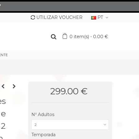
”
UTILIZAR VOUCHER
PT
0
item(s)
-
0.00 €
ENTE
299.00 €
es
e
Nº Adultos
 2
2
Temporada
n