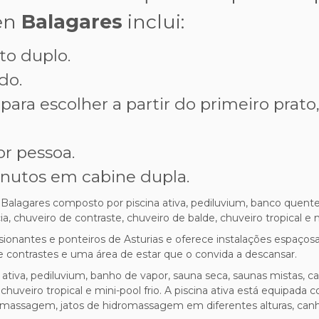
en
Balagares
inclui:
to duplo.
do.
ra escolher a partir do primeiro prato
r pessoa.
nutos em cabine dupla.
 Balagares composto por piscina ativa, pediluvium, banco quente
a, chuveiro de contraste, chuveiro de balde, chuveiro tropical e mi
ionantes e ponteiros de Asturias e oferece instalações espaç
 e contrastes e uma área de estar que o convida a descansar.
tiva, pediluvium, banho de vapor, sauna seca, saunas mistas, cab
 chuveiro tropical e mini-pool frio. A piscina ativa está equipa
romassagem, jatos de hidromassagem em diferentes alturas, canhã