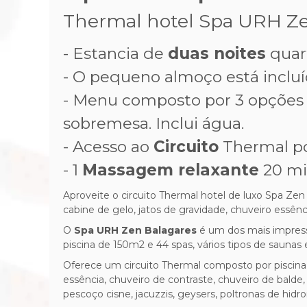
Thermal hotel Spa URH Z
- Estancia de
duas noites
quar
- O pequeno almoço está incluí
-
Menu composto por 3 opções pa
sobremesa. Inclui água.
- Acesso ao
Circuito
Thermal po
- 1
Massagem relaxante
20 mi
Aproveite o circuito Thermal hotel de luxo Spa Zen
cabine de gelo, jatos de gravidade, chuveiro essênci
O
Spa URH Zen Balagares
é um dos mais impress
piscina de 150m2 e 44 spas, vários tipos de saunas
Oferece um circuito Thermal composto por piscina a
essência, chuveiro de contraste, chuveiro de balde,
pescoço cisne, jacuzzis, geysers, poltronas de hid