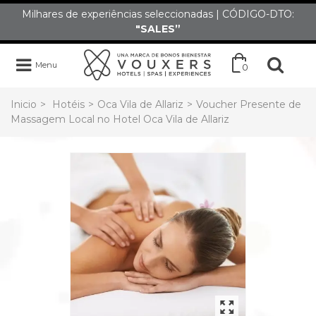
Milhares de experiências seleccionadas | CÓDIGO-DTO:
"SALES”
Menu
0
Inicio
>
Hotéis
>
Oca Vila de Allariz
>
Voucher Presente de
Massagem Local no Hotel Oca Vila de Allariz