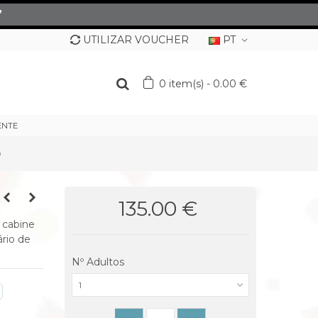
”
UTILIZAR VOUCHER
PT
0
item(s)
-
0.00 €
ENTE
o
135.00 €
 cabine
rio de
Nº Adultos
1