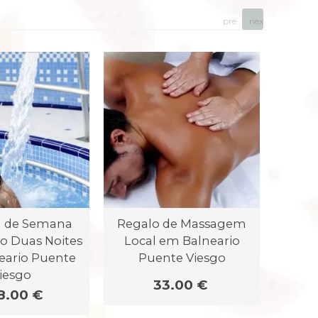
prev
next
m de Semana
Regalo de Massagem
Vo
o Duas Noites
Local em Balneario
Fl
eario Puente
Puente Viesgo
Balnea
iesgo
33.00 €
8.00 €