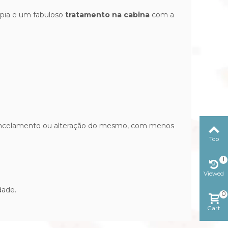
apia e um fabuloso
tratamento na cabina
com a
r cancelamento ou alteração do mesmo, com menos
Top
1
Viewed
dade.
0
Cart