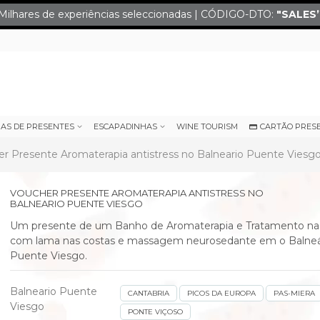
Milhares de experiências seleccionadas | CÓDIGO-DTO:
"SALES
IAS DE PRESENTES
ESCAPADINHAS
WINE TOURISM
CARTÃO PRES
r Presente Aromaterapia antistress no Balneario Puente Viesg
VOUCHER PRESENTE AROMATERAPIA ANTISTRESS NO
BALNEARIO PUENTE VIESGO
Um presente de um
Banho de Aromaterapia e Tratamento na
com lama nas costas e massagem neurosedante
em
o Balneá
Puente Viesgo.
Balneario Puente
CANTABRIA
PICOS DA EUROPA
PAS-MIERA
next
Viesgo
PONTE VIÇOSO