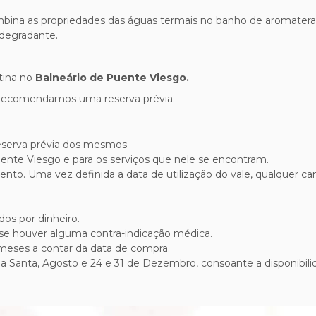
mbina as propriedades das águas termais no banho de aromater
degradante.
otina no
Balneário de Puente Viesgo.
 Recomendamos uma reserva prévia.
 reserva prévia dos mesmos
Puente Viesgo e para os serviços que nele se encontram.
mento. Uma vez definida a data de utilização do vale, qualque
dos por dinheiro.
 se houver alguma contra-indicação médica.
 meses a contar da data de compra.
a Santa, Agosto e 24 e 31 de Dezembro, consoante a disponibili