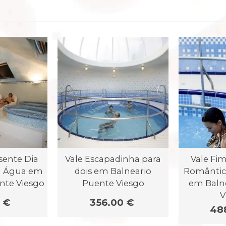
sente Dia
Vale Escapadinha para
Vale Fi
a Água em
dois em Balneario
Romântic
nte Viesgo
Puente Viesgo
em Baln
V
 €
356.00 €
48