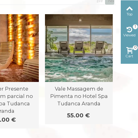
prev
next
Top
1
Viewed
0
Cart
r Presente
Vale Massagem de
Vale
m parcial no
Pimenta no Hotel Spa
Lom
Spa Tudanca
Tudanca Aranda
Tu
randa
55.00 €
.00 €