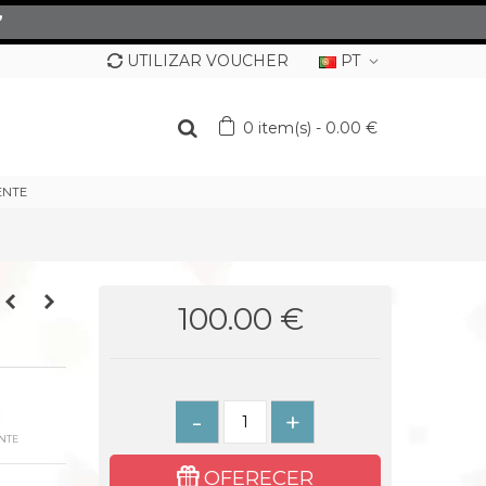
”
UTILIZAR VOUCHER
PT
0
item(s)
-
0.00 €
ENTE
100.00 €
-
+
NTE
OFERECER