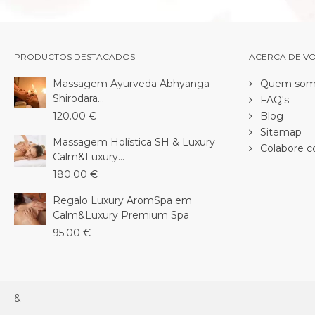
PRODUCTOS DESTACADOS
ACERCA DE V
Massagem Ayurveda Abhyanga
Quem som
Shirodara...
FAQ's
120.00 €
Blog
Sitemap
Massagem Holística SH & Luxury
Colabore c
Calm&Luxury...
180.00 €
Regalo Luxury AromSpa em
Calm&Luxury Premium Spa
95.00 €
&