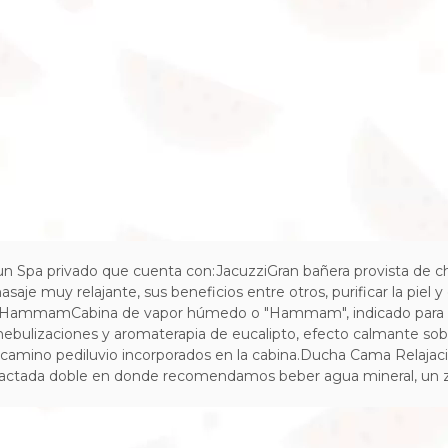
un Spa privado que cuenta con:JacuzziGran bañera provista de 
je muy relajante, sus beneficios entre otros, purificar la piel y el
HammamCabina de vapor húmedo o "Hammam", indicado para depura
 nebulizaciones y aromaterapia de eucalipto, efecto calmante sobre
del camino pediluvio incorporados en la cabina.Ducha Cama Relaja
efactada doble en donde recomendamos beber agua mineral, un z