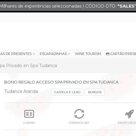
Milhares de experiências seleccionadas | CÓDIGO-DTO:
"SALES
IAS DE PRESENTES
ESCAPADINHAS
WINE TOURISM
CARTÃO PRES
pa Privado en Spa Tudanca
BONO REGALO ACCESO SPA PRIVADO EN SPA TUDANCA
Tudanca Aranda
CASTELA E LEAO
BURGOS
E-BONO
GARANTÍA 360º
ENVÍO URGE