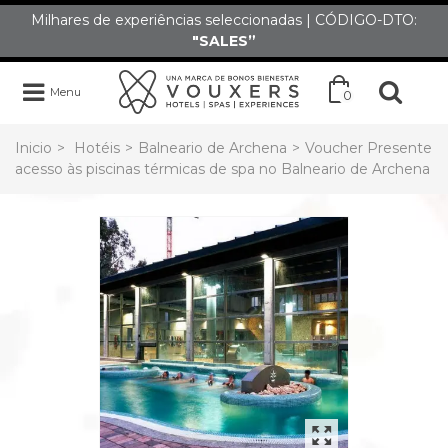
Milhares de experiências seleccionadas | CÓDIGO-DTO:
"SALES”
Menu
0
Inicio
>
Hotéis
>
Balneario de Archena
>
Voucher Presente
acesso às piscinas térmicas de spa no Balneario de Archena