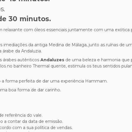
s.
e 30 minutos.
elaxante com óleos essenciais juntamente com uma exótica pu
as imediações da antiga Medina de Málaga, junto
as ruínas de u
 árabe da Andaluzia.
 árabes autênticos
Andaluzes
de uma beleza e harmonia que 
los no
banheiro Thermal quente, estimula os teus sentidos pulan
 a forma perfeita de dar uma experiência Hammam.
ma boa forma de dar carinho.
de referência do vale.
o a contar da data de emissão.
acordo com a sua política de vendas.