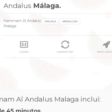
Andalus
Málaga.
Hammam Al Andalus
MALAGA
ANDALUZIA
Malaga
E-BONO
GARANTÍA 360º
ENVÍO URGE
next
 Al Andalus Malaga inclui:
e 45 minutos.