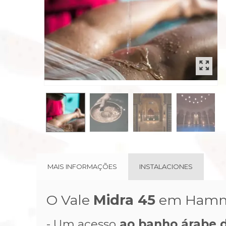
rev
MAIS INFORMAÇÕES
INSTALACIONES
O Vale
Midra 45
em Hammam
- Um acesso
ao banho árabe d