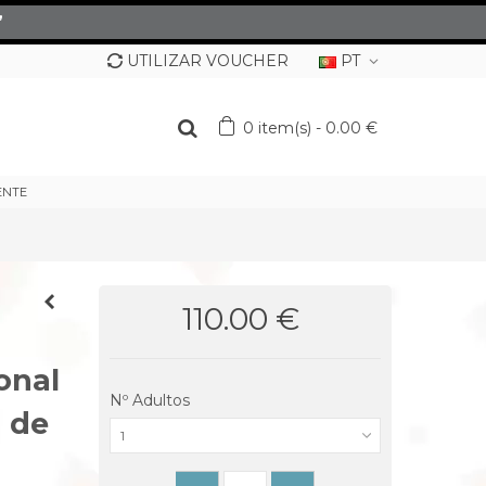
”
UTILIZAR VOUCHER
PT
0
item(s)
-
0.00 €
ENTE
110.00 €
onal
Nº Adultos
m
de
1