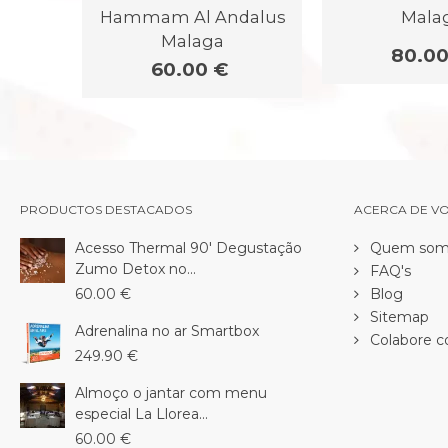
Hammam Al Andalus
Mala
Malaga
80.00
60.00 €
PRODUCTOS DESTACADOS
ACERCA DE V
Acesso Thermal 90' Degustação
Quem som
Zumo Detox no...
FAQ's
60.00 €
Blog
Sitemap
Adrenalina no ar Smartbox
Colabore c
249.90 €
Almoço o jantar com menu
especial La Llorea...
60.00 €