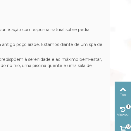
rificação com espuma natural sobre pedra
m antigo poço árabe. Estamos diante de um spa de
predispõem à serenidade e ao máximo bem-estar,
do no frio, uma piscina quente e uma sala de
Top
1
Viewed
0