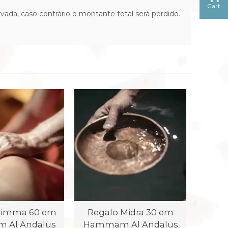
Cart
rvada, caso contrário o montante total será perdido.
Mimma 60 em
Regalo Midra 30 em
Al Andalus
Hammam Al Andalus