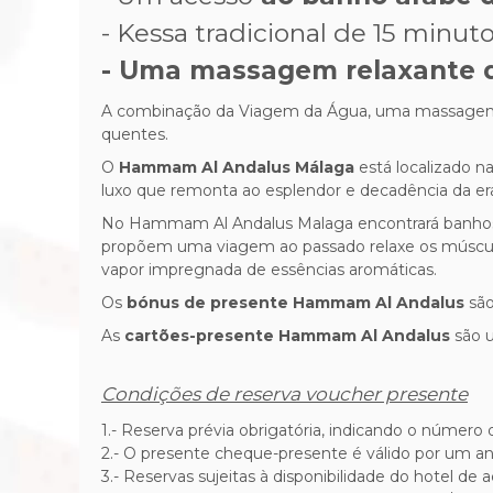
- Kessa tradicional de 15 minuto
- Uma massagem relaxante d
A combinação da Viagem da Água, uma massagem r
quente
s
.
O
Hammam Al Andalus Málaga
está localizado n
luxo que remonta ao esplendor e decadência da era
No Hammam Al Andalus Malaga encontrará banhos
propõem uma viagem ao passado
relaxe os múscu
vapor impregnada de essências aromáticas.
Os
bónus de presente Hammam Al Andalus
são
As
cartões-presente Hammam Al Andalus
são u
Condições de reserva voucher presente
1.- Reserva prévia obrigatória, indicando o número 
2.-
O presente cheque-presente é válido por um an
3.-
Reservas sujeitas à disponibilidade do hotel de 