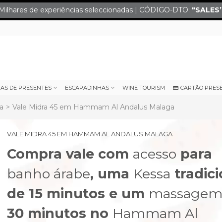
Milhares de experiências seleccionadas | CÓDIGO-DTO:
"SALES
IAS DE PRESENTES
ESCAPADINHAS
WINE TOURISM
CARTÃO PRES
a
>
Vale Midra 45 em Hammam Al Andalus Malaga
VALE MIDRA 45 EM HAMMAM AL ANDALUS MALAGA
Compra vale com
acesso
para
banho árabe
, uma
Kessa
tradici
de 15 minutos e um
massage
next
30 minutos no
Hammam Al