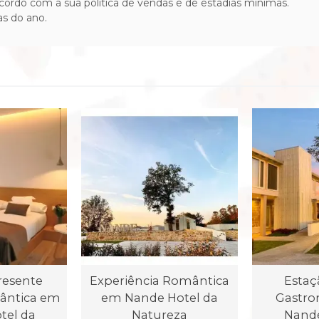
acordo com a sua política de vendas e de estadias mínimas.
as do ano.
resente
Experiência Romântica
Estaç
ântica em
em Nande Hotel da
Gastr
tel da
Natureza
Nande