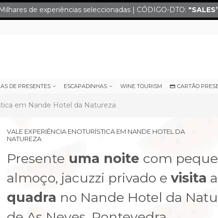
Milhares de experiências seleccionadas | CÓDIGO-DTO:
"SALES
IAS DE PRESENTES
ESCAPADINHAS
WINE TOURISM
CARTÃO PRES
ística em Nande Hotel da Natureza
VALE EXPERIÊNCIA ENOTURÍSTICA EM NANDE HOTEL DA
NATUREZA
Presente
uma noite
com peque
almoço, jacuzzi privado e
visita
a
quadra
no Nande Hotel da Natu
next
de As Neves, Pontevedra.