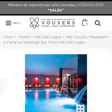
Milhares de experiências seleccionadas | CÓDIGO-DTO:
"SALES”
Menu
0
Inicio
>
Hotéis
>
Vila Gale Lagos
>
Vale Circuito, Massagem
e Facial no Satsanga Spa Hotel Vila Gale Lagos