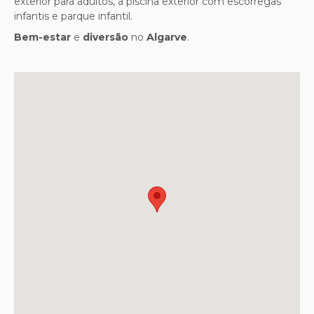
exterior para adultos, a piscina exterior com escorregas
infantis e parque infantil.
Bem-estar
e
diversão
no
Algarve
.