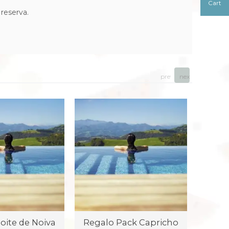
Cart
reserva.
prev
next
oite de Noiva
Regalo Pack Capricho
Regalo