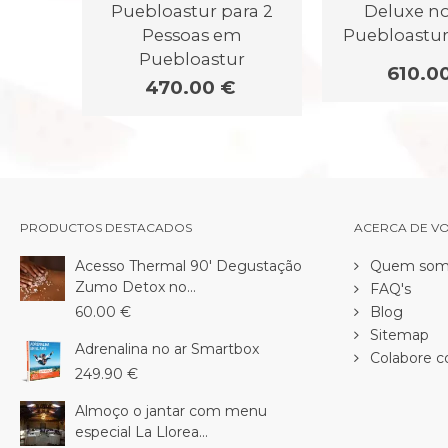
Puebloastur para 2
Deluxe no
Pessoas em
Puebloastur
Puebloastur
610.0
470.00 €
PRODUCTOS DESTACADOS
ACERCA DE V
Acesso Thermal 90' Degustação
Quem som
Zumo Detox no...
FAQ's
60.00 €
Blog
Sitemap
Adrenalina no ar Smartbox
Colabore c
249.90 €
Almoço o jantar com menu
especial La Llorea...