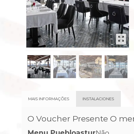
rev
MAIS INFORMAÇÕES
INSTALACIONES
O Voucher Presente O menu
Menu Puebloastur
Não