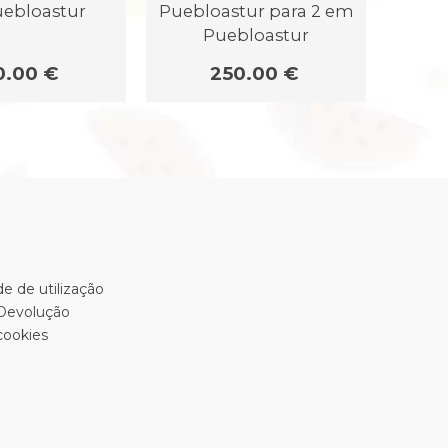
ebloastur
Puebloastur para 2 em
Sueve
Puebloastur
0.00 €
250.00 €
e de utilização
 Devolução
cookies