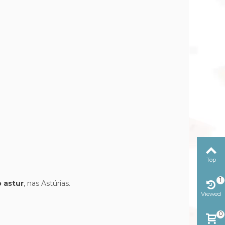
Top
1
 astur
, nas Astúrias.
Viewed
0