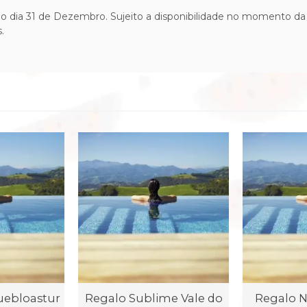
 no dia 31 de Dezembro.
Sujeito a disponibilidade no momento da 
.
uebloastur
Regalo Sublime Vale do
Regalo N