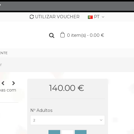
”
UTILIZAR VOUCHER
PT
0
item(s)
-
0.00 €
ENTE
r
140.00 €
oas com
Nº Adultos
2