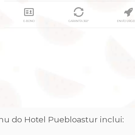
E-BONO
GARANTÍA 360º
ENVÍO URGE
next
 do Hotel Puebloastur inclui: