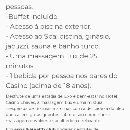
pessoas.
-Buffet incluído.
- Acesso à piscina exterior.
- Acesso ao Spa: piscina, ginásio,
jacuzzi, sauna e banho turco.
- Uma massagem Lux de 25
minutos.
- 1 bebida por pessoa nos bares do
Casino (acima de 18 anos).
Desfrute de uma estadia de luxo e bem-estar no Hotel
Casino Chaves, a massagem Lux é uma mistura
inesperada de texturas e aromas com a delicadeza do óleo
que cai em gotas quentes sobre o seu corpo numa
massagem envolvente, acolhedora e relaxante.
Em e
spa & Health club
poderás desfrutar de