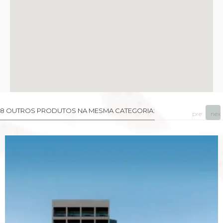
8 OUTROS PRODUTOS NA MESMA CATEGORIA:
prev
next