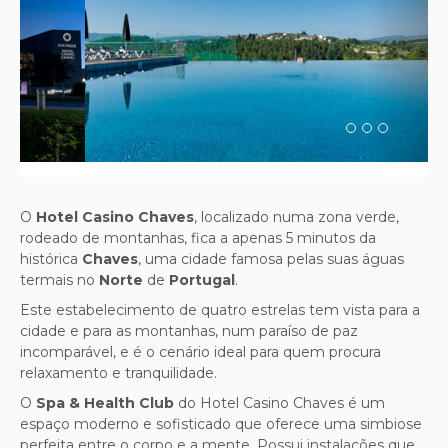
Previous
Next
O
Hotel Casino Chaves
, localizado numa zona verde,
rodeado de montanhas, fica a apenas 5 minutos da
histórica
Chaves
, uma cidade famosa pelas suas águas
termais no
Norte
de
Portugal
.
Este estabelecimento de quatro estrelas tem vista para a
cidade e para as montanhas, num paraíso de paz
incomparável, e é o cenário ideal para quem procura
relaxamento e tranquilidade.
O
Spa & Health Club
do Hotel Casino Chaves é um
espaço moderno e sofisticado que oferece uma simbiose
perfeita entre o corpo e a mente. Possui instalações que