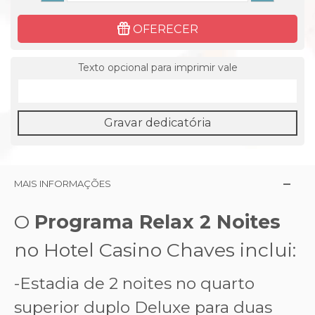
OFERECER
Texto opcional para imprimir vale
Gravar dedicatória
MAIS INFORMAÇÕES
O
Programa Relax 2 Noites
no Hotel Casino Chaves inclui:
-Estadia de 2 noites no quarto
superior duplo Deluxe
para duas