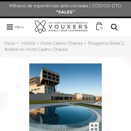
Milhares de experiências seleccionadas | CÓDIGO-DTO:
"SALES”
Menu
0
Inicio
>
Hotéis
>
Hotel Casino Chaves
>
Programa Relax 2
Noites no Hotel Casino Chaves