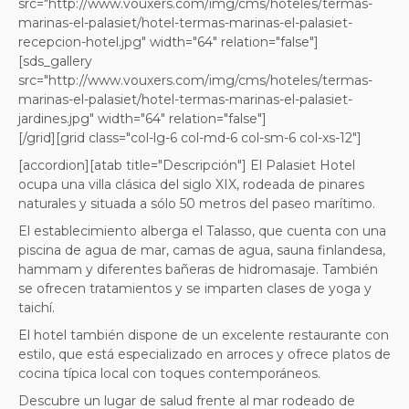
src="http://www.vouxers.com/img/cms/hoteles/termas-
marinas-el-palasiet/hotel-termas-marinas-el-palasiet-
recepcion-hotel.jpg" width="64" relation="false"]
[sds_gallery
src="http://www.vouxers.com/img/cms/hoteles/termas-
marinas-el-palasiet/hotel-termas-marinas-el-palasiet-
jardines.jpg" width="64" relation="false"]
[/grid][grid class="col-lg-6 col-md-6 col-sm-6 col-xs-12"]
[accordion][atab title="Descripción"] El Palasiet Hotel
ocupa una villa clásica del siglo XIX, rodeada de pinares
naturales y situada a sólo 50 metros del paseo marítimo.
El establecimiento alberga el Talasso, que cuenta con una
piscina de agua de mar, camas de agua, sauna finlandesa,
hammam y diferentes bañeras de hidromasaje. También
se ofrecen tratamientos y se imparten clases de yoga y
taichí.
El hotel también dispone de un excelente restaurante con
estilo, que está especializado en arroces y ofrece platos de
cocina típica local con toques contemporáneos.
Descubre un lugar de salud frente al mar rodeado de