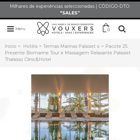
Milhares de experiências seleccionadas | CÓDIGO-DTO:
"SALES”
Menu
0
Inicio
>
Hotéis
>
Termas Marinas Palasiet o
>
Pacote 25:
Presente Biomarine Tour e Massagem Relaxante Palasiet
Thalasso Clinic&Hotel