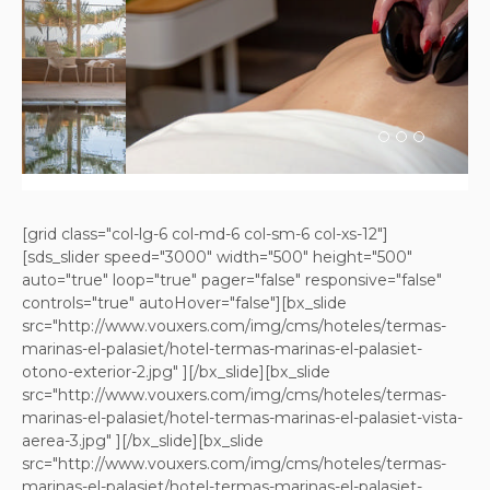
Previous
Next
[grid class="col-lg-6 col-md-6 col-sm-6 col-xs-12"]
[sds_slider speed="3000" width="500" height="500"
auto="true" loop="true" pager="false" responsive="false"
controls="true" autoHover="false"][bx_slide
src="http://www.vouxers.com/img/cms/hoteles/termas-
marinas-el-palasiet/hotel-termas-marinas-el-palasiet-
otono-exterior-2.jpg" ][/bx_slide][bx_slide
src="http://www.vouxers.com/img/cms/hoteles/termas-
marinas-el-palasiet/hotel-termas-marinas-el-palasiet-vista-
aerea-3.jpg" ][/bx_slide][bx_slide
src="http://www.vouxers.com/img/cms/hoteles/termas-
marinas-el-palasiet/hotel-termas-marinas-el-palasiet-