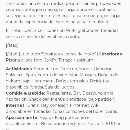
montañas, un centro médico para utilizar las propiedades
curativas del agua marina, un lugar donde encontrarás
sosiego para tu mente y energía para tu cuerpo, un lugar
donde la experiencia del bienestar se hace realidad.
El hotel cuenta con conexión Wi-Fi gratuita en todas las
zonas comunes del establecimiento.
[/atab]
[/atab][atab title="Servicios y extras del hotel"]
Exteriores
:
Piscina al aire libre, Jardín, Terraza / solárium.
Actividades
:
Senderismo, Ciclismo, Sauna, Gimnasio,
Solárium, Spa y centro de bienestar, Masajes, Bañera de
hidromasaje, Hammam, Baños termales, Bicicletas
disponibles (gratis), Sala de juegos
.
Comida & Bebida:
Restaurante, Bar, Desayuno en la
habitación, Snack-bar, Menús dietéticos (bajo petición)
.
Internet
: ¡Gratis! Hay conexión a internet WiFi
disponible en todas las zonas comunes del hotel. Gratis.
Aparcamiento
:
Hay parking público en el
establecimiento. No se puede reservar. Precio: 11 EUR por
día
.