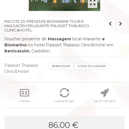
PACOTE 25: PRESENTE BIOMARINE TOUR E
MASSAGEM RELAXANTE PALASIET THALASSO
CLINIC&HOTEL
Voucher presente de
Massagem
local relaxante
e
Biomarino
no hotel Palasiet Thalasso Clinic&Hotel em
Benicassim
, Castellon.
Palasiet Thalasso
BENICÀSSIM
COSTA DO AZAHAR
Clinic&Hotel
E-BONO
GARANTÍA 360º
ENVÍO URGENTE
86.00 €