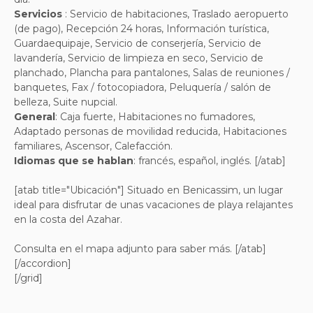
Servicios
:
Servicio de habitaciones, Traslado aeropuerto
(de pago), Recepción 24 horas, Información turística,
Guardaequipaje, Servicio de conserjería, Servicio de
lavandería, Servicio de limpieza en seco, Servicio de
planchado, Plancha para pantalones, Salas de reuniones /
banquetes, Fax / fotocopiadora, Peluquería / salón de
belleza, Suite nupcial
.
General
:
Caja fuerte, Habitaciones no fumadores,
Adaptado personas de movilidad reducida, Habitaciones
familiares, Ascensor, Calefacción
.
Idiomas que se hablan
:
francés, español, inglés
. [/atab]
[atab title="Ubicación"] Situado en Benicassim, un
lugar
ideal para disfrutar de unas vacaciones de playa relajantes
en la costa del Azahar
.
Consulta en el mapa adjunto para saber más. [/atab]
[/accordion]
[/grid]