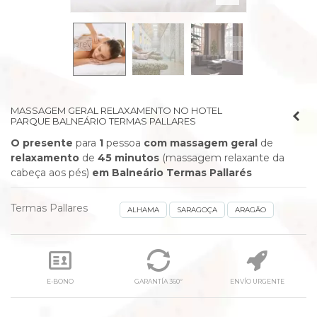
prev
next
MASSAGEM GERAL RELAXAMENTO NO HOTEL
PARQUE BALNEÁRIO TERMAS PALLARES
O presente
para
1
pessoa
com massagem geral
de
relaxamento
de
45 minutos
(massagem relaxante da
cabeça aos pés)
em Balneário Termas Pallarés
Termas Pallares
ALHAMA
SARAGOÇA
ARAGÃO
E-BONO
GARANTÍA 360º
ENVÍO URGENTE