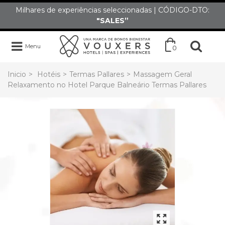
Milhares de experiências seleccionadas | CÓDIGO-DTO:
"SALES”
Menu
0
Inicio
>
Hotéis
>
Termas Pallares
>
Massagem Geral
Relaxamento no Hotel Parque Balneário Termas Pallares