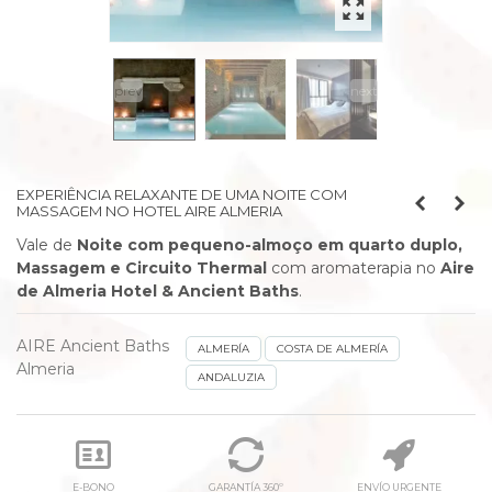
prev
next
EXPERIÊNCIA RELAXANTE DE UMA NOITE COM
MASSAGEM NO HOTEL AIRE ALMERIA
Vale de
Noite com pequeno-almoço em quarto duplo,
Massagem e Circuito Thermal
com aromaterapia no
Aire
de Almeria Hotel & Ancient Baths
.
AIRE Ancient Baths
ALMERÍA
COSTA DE ALMERÍA
Almeria
ANDALUZIA
E-BONO
GARANTÍA 360º
ENVÍO URGENTE