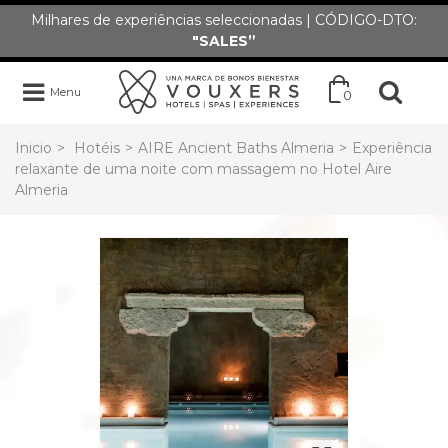
Milhares de experiências seleccionadas | CÓDIGO-DTO:
"SALES”
Menu
0
Inicio
>
Hotéis
>
AIRE Ancient Baths Almeria
>
Experiência
relaxante de uma noite com massagem no Hotel Aire
Almeria